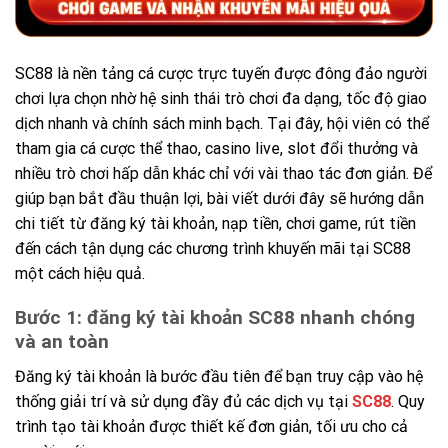
SC88 là nền tảng cá cược trực tuyến được đông đảo người
chơi lựa chọn nhờ hệ sinh thái trò chơi đa dạng, tốc độ giao
dịch nhanh và chính sách minh bạch. Tại đây, hội viên có thể
tham gia cá cược thể thao, casino live, slot đổi thưởng và
nhiều trò chơi hấp dẫn khác chỉ với vài thao tác đơn giản. Để
giúp bạn bắt đầu thuận lợi, bài viết dưới đây sẽ hướng dẫn
chi tiết từ đăng ký tài khoản, nạp tiền, chơi game, rút tiền
đến cách tận dụng các chương trình khuyến mãi tại SC88
một cách hiệu quả.
Bước 1: đăng ký tài khoản SC88 nhanh chóng
và an toàn
Đăng ký tài khoản là bước đầu tiên để bạn truy cập vào hệ
thống giải trí và sử dụng đầy đủ các dịch vụ tại
SC88
. Quy
trình tạo tài khoản được thiết kế đơn giản, tối ưu cho cả