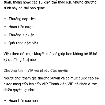
tuần, tháng hoặc các sự kiện thể thao lớn. Những chương
trình này có thể bao gồm:
Thưởng nạp tiền
Hoàn tiền cược
Thưởng sự kiện
Quà tặng đặc biệt
Việc theo dõi mục khuyến mãi sẽ giúp bạn không bỏ lỡ bất
kỳ ưu đãi giá trị nào.
Chương trình VIP với nhiều đặc quyền
Người chơi tham gia thường xuyên và có mức cược cao sẽ
được nâng cấp lên cấp VIP. Thành viên VIP sẽ nhận được
nhiều quyền lợi như:
Hoàn tiền cao hơn