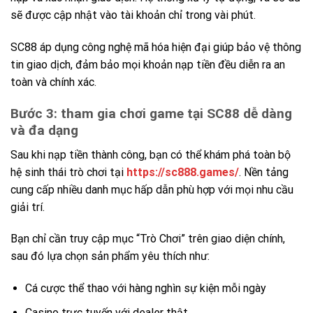
sẽ được cập nhật vào tài khoản chỉ trong vài phút.
SC88 áp dụng công nghệ mã hóa hiện đại giúp bảo vệ thông
tin giao dịch, đảm bảo mọi khoản nạp tiền đều diễn ra an
toàn và chính xác.
Bước 3: tham gia chơi game tại SC88 dễ dàng
và đa dạng
Sau khi nạp tiền thành công, bạn có thể khám phá toàn bộ
hệ sinh thái trò chơi tại
https://sc888.games/
. Nền tảng
cung cấp nhiều danh mục hấp dẫn phù hợp với mọi nhu cầu
giải trí.
Bạn chỉ cần truy cập mục “Trò Chơi” trên giao diện chính,
sau đó lựa chọn sản phẩm yêu thích như:
Cá cược thể thao với hàng nghìn sự kiện mỗi ngày
Casino trực tuyến với dealer thật