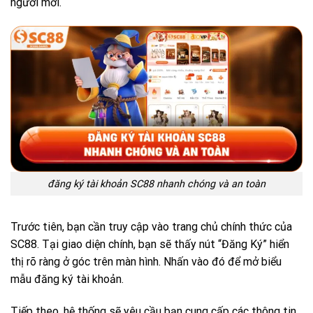
người mới.
đăng ký tài khoản SC88 nhanh chóng và an toàn
Trước tiên, bạn cần truy cập vào trang chủ chính thức của
SC88. Tại giao diện chính, bạn sẽ thấy nút “Đăng Ký” hiển
thị rõ ràng ở góc trên màn hình. Nhấn vào đó để mở biểu
mẫu đăng ký tài khoản.
Tiếp theo, hệ thống sẽ yêu cầu bạn cung cấp các thông tin