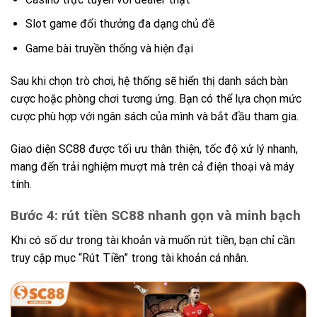
Slot game đổi thưởng đa dạng chủ đề
Game bài truyền thống và hiện đại
Sau khi chọn trò chơi, hệ thống sẽ hiển thị danh sách bàn
cược hoặc phòng chơi tương ứng. Bạn có thể lựa chọn mức
cược phù hợp với ngân sách của mình và bắt đầu tham gia.
Giao diện SC88 được tối ưu thân thiện, tốc độ xử lý nhanh,
mang đến trải nghiệm mượt mà trên cả điện thoại và máy
tính.
Bước 4: rút tiền SC88 nhanh gọn và minh bạch
Khi có số dư trong tài khoản và muốn rút tiền, bạn chỉ cần
truy cập mục “Rút Tiền” trong tài khoản cá nhân.