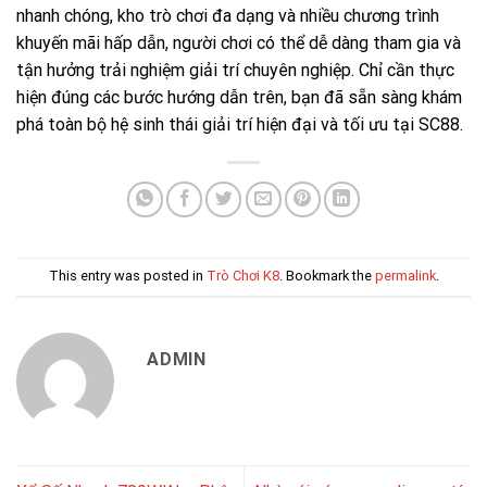
nhanh chóng, kho trò chơi đa dạng và nhiều chương trình
khuyến mãi hấp dẫn, người chơi có thể dễ dàng tham gia và
tận hưởng trải nghiệm giải trí chuyên nghiệp. Chỉ cần thực
hiện đúng các bước hướng dẫn trên, bạn đã sẵn sàng khám
phá toàn bộ hệ sinh thái giải trí hiện đại và tối ưu tại SC88.
This entry was posted in
Trò Chơi K8
. Bookmark the
permalink
.
ADMIN