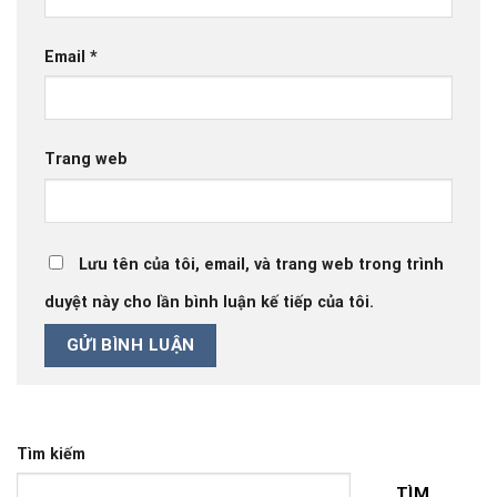
Email
*
Trang web
Lưu tên của tôi, email, và trang web trong trình
duyệt này cho lần bình luận kế tiếp của tôi.
Tìm kiếm
TÌM