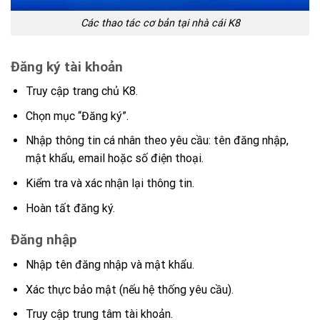
Các thao tác cơ bản tại nhà cái K8
Đăng ký tài khoản
Truy cập trang chủ K8.
Chọn mục “Đăng ký”.
Nhập thông tin cá nhân theo yêu cầu: tên đăng nhập,
mật khẩu, email hoặc số điện thoại.
Kiểm tra và xác nhận lại thông tin.
Hoàn tất đăng ký.
Đăng nhập
Nhập tên đăng nhập và mật khẩu.
Xác thực bảo mật (nếu hệ thống yêu cầu).
Truy cập trung tâm tài khoản.