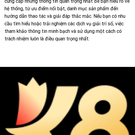
cung cấp những thông tin quan trọng nhất để bạn hiểu rõ về
hệ thống, từ ưu điểm nổi bật, danh mục sản phẩm đến
hướng dẫn thao tác và giải đáp thắc mắc. Nếu bạn có nhu
cầu tìm hiểu hoặc trải nghiệm các dịch vụ giải trí số, việc
tham khảo thông tin minh bạch và sử dụng một cách có
trách nhiệm luôn là điều quan trọng nhất.