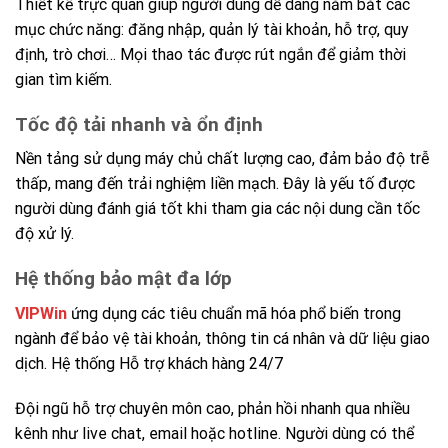
Thiết kế trực quan giúp người dùng dễ dàng nắm bắt các
mục chức năng: đăng nhập, quản lý tài khoản, hỗ trợ, quy
định, trò chơi… Mọi thao tác được rút ngắn để giảm thời
gian tìm kiếm.
Tốc độ tải nhanh và ổn định
Nền tảng sử dụng máy chủ chất lượng cao, đảm bảo độ trễ
thấp, mang đến trải nghiệm liền mạch. Đây là yếu tố được
người dùng đánh giá tốt khi tham gia các nội dung cần tốc
độ xử lý.
Hệ thống bảo mật đa lớp
VIPWin
ứng dụng các tiêu chuẩn mã hóa phổ biến trong
ngành để bảo vệ tài khoản, thông tin cá nhân và dữ liệu giao
dịch. Hệ thống Hỗ trợ khách hàng 24/7
Đội ngũ hỗ trợ chuyên môn cao, phản hồi nhanh qua nhiều
kênh như live chat, email hoặc hotline. Người dùng có thể