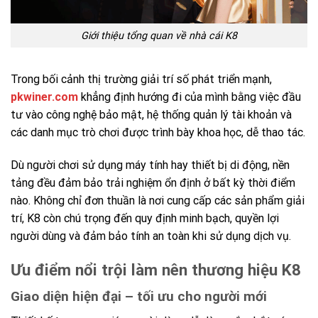
Giới thiệu tổng quan về nhà cái K8
Trong bối cảnh thị trường giải trí số phát triển mạnh,
pkwiner.com
khẳng định hướng đi của mình bằng việc đầu
tư vào công nghệ bảo mật, hệ thống quản lý tài khoản và
các danh mục trò chơi được trình bày khoa học, dễ thao tác.
Dù người chơi sử dụng máy tính hay thiết bị di động, nền
tảng đều đảm bảo trải nghiệm ổn định ở bất kỳ thời điểm
nào. Không chỉ đơn thuần là nơi cung cấp các sản phẩm giải
trí, K8 còn chú trọng đến quy định minh bạch, quyền lợi
người dùng và đảm bảo tính an toàn khi sử dụng dịch vụ.
Ưu điểm nổi trội làm nên thương hiệu K8
Giao diện hiện đại – tối ưu cho người mới