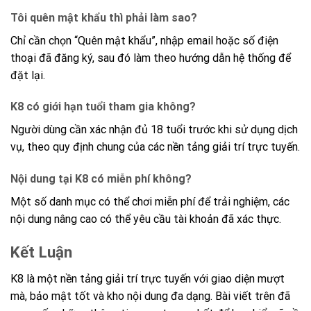
Tôi quên mật khẩu thì phải làm sao?
Chỉ cần chọn “Quên mật khẩu”, nhập email hoặc số điện
thoại đã đăng ký, sau đó làm theo hướng dẫn hệ thống để
đặt lại.
K8 có giới hạn tuổi tham gia không?
Người dùng cần xác nhận đủ 18 tuổi trước khi sử dụng dịch
vụ, theo quy định chung của các nền tảng giải trí trực tuyến.
Nội dung tại K8 có miễn phí không?
Một số danh mục có thể chơi miễn phí để trải nghiệm, các
nội dung nâng cao có thể yêu cầu tài khoản đã xác thực.
Kết Luận
K8 là một nền tảng giải trí trực tuyến với giao diện mượt
mà, bảo mật tốt và kho nội dung đa dạng. Bài viết trên đã